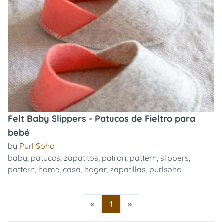
Felt Baby Slippers - Patucos de Fieltro para
bebé
by
Purl Soho
baby
,
patucos
,
zapatitos
,
patron
,
pattern
,
slippers
,
pattern
,
home
,
casa
,
hogar
,
zapatillas
,
purlsoho
«
1
»