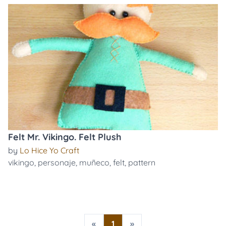
Felt Mr. Vikingo. Felt Plush
by
Lo Hice Yo Craft
vikingo
,
personaje
,
muñeco
,
felt
,
pattern
«
1
»